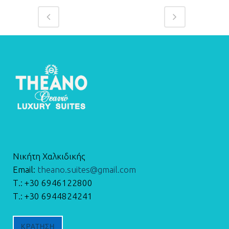
Νικήτη Χαλκιδικής
Email:
theano.suites@gmail.com
Τ.: +30 6946122800
Τ.: +30 6944824241
ΚΡΑΤΗΣΗ