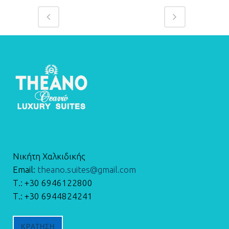
Νικήτη Χαλκιδικής
Email:
theano.suites@gmail.com
Τ.: +30 6946122800
Τ.: +30 6944824241
ΚΡΑΤΗΣΗ