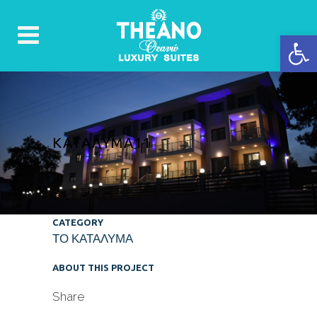
Ανοίξτε 
ΚΑΤΆΛΥΜΑ11
CATEGORY
ΤΟ ΚΑΤΑΛΥΜΑ
ABOUT THIS PROJECT
Share