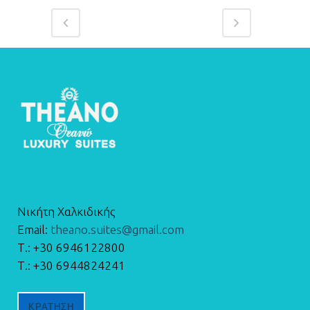
Νικήτη Χαλκιδικής
Email:
theano.suites@gmail.com
Τ.: +30 6946122800
Τ.: +30 6944824241
ΚΡΑΤΗΣΗ